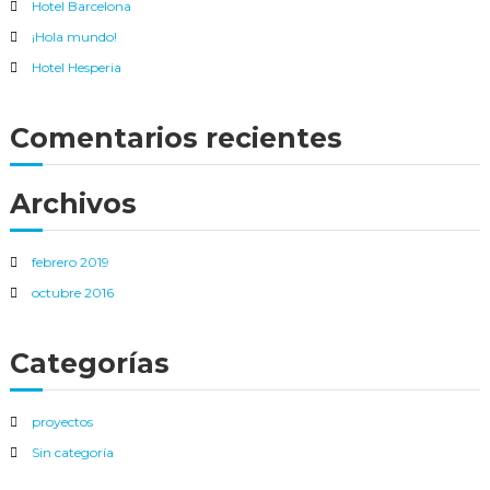
Hotel Barcelona
:
a
¡Hola mundo!
c
i
Hotel Hesperia
o
n
a
Comentarios recientes
l
.
E
Archivos
n
t
r
e
febrero 2019
s
octubre 2016
u
s
s
e
Categorías
r
v
i
proyectos
c
i
Sin categoría
o