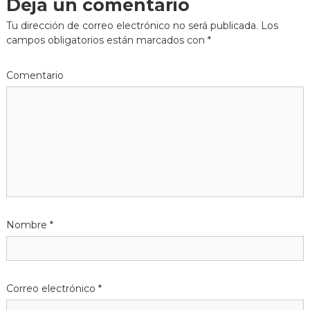
Deja un comentario
e
s
l
i
Tu dirección de correo electrónico no será publicada.
Los
g
z
campos obligatorios están marcados con
*
a
a
d
a
Comentario
c
e
n
i
e
l
ó
c
o
n
n
t
d
r
a
e
c
t
Nombre
*
e
p
a
n
r
a
t
h
Correo electrónico
*
o
t