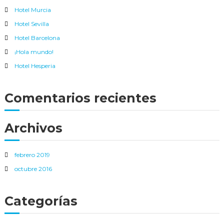
p
a
Hotel Murcia
c
o
Hotel Sevilla
i
r
o
Hotel Barcelona
:
n
¡Hola mundo!
a
l
Hotel Hesperia
.
E
n
Comentarios recientes
t
r
e
Archivos
s
u
s
s
febrero 2019
e
octubre 2016
r
v
i
Categorías
c
i
o