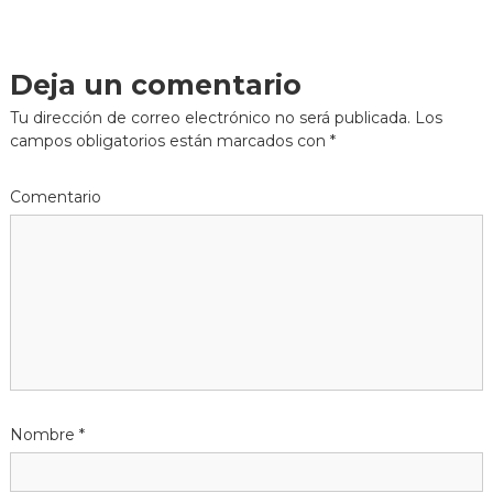
a
s
l
i
v
z
a
Deja un comentario
e
d
a
Tu dirección de correo electrónico no será publicada.
Los
g
e
campos obligatorios están marcados con
*
n
a
e
l
Comentario
c
c
o
i
n
t
ó
r
a
n
c
t
d
p
a
e
r
a
Nombre
*
e
h
o
n
t